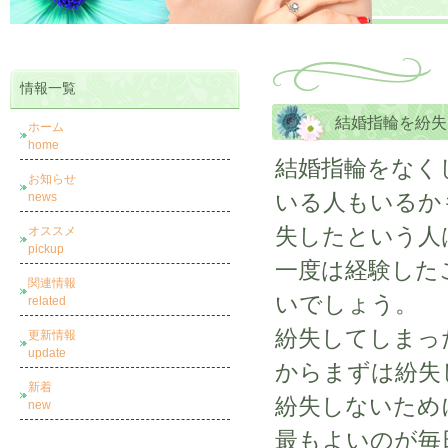
情報一覧
結婚指輪を紛失
ホーム
home
結婚指輪をなく
お知らせ
いる人もいるか
news
失したという人
オススメ
pickup
一度は経験した
関連情報
いでしょう。
related
紛失してしまっ
更新情報
update
からまずは紛失
新着
紛失しないため
new
最もよいのが毎